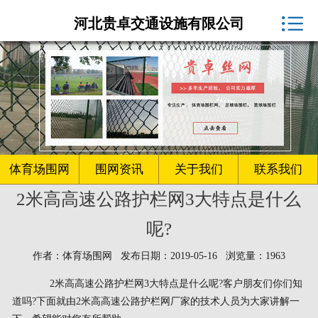
体育场围网厂家

河北贵卓交通设施有限公司
球场围网
客户案例
围网资讯
生产车间
体育场围网
围网资讯
关于我们
联系我们
2米高高速公路护栏网3大特点是什么
关于我们
呢?
联系我们
作者：体育场围网 发布日期：2019-05-16 浏览量：1963
2米高高速公路护栏网3大特点是什么呢?客户朋友们你们知
道吗?下面就由2米高高速公路护栏网厂家的技术人员为大家讲解一