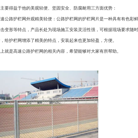
，主要得益于他的美观轻便、坚固安全、防腐耐用三方面优势：
公路护栏网外观精美轻便：公路护栏网的护栏网片是一种具有有色彩鲜
撞击变形等特点，产品长处为现场施工安装灵活性强，可根据现场要求随
计，给护栏网增添了精美的特点，安装起来也更加轻盈，方便。
就是高速公路护栏网的相关内容，希望能够对大家有所帮助。