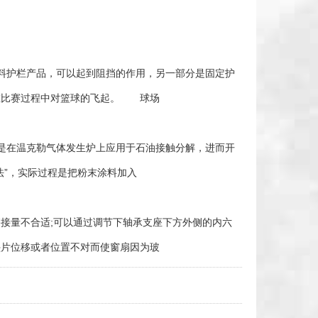
料护栏产品，可以起到阻挡的作用，另一部分是固定护
在比赛过程中对篮球的飞起。 球场
是在温克勒气体发生炉上应用于石油接触分解，进而开
”，实际过程是把粉末涂料加入
量不合适;可以通过调节下轴承支座下方外侧的内六
片位移或者位置不对而使窗扇因为玻