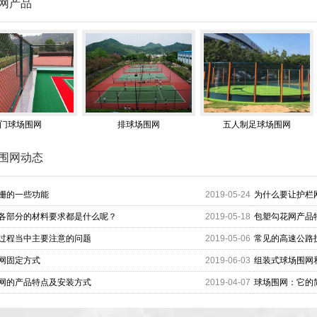
网产品
门球场围网
排球场围网
五人制足球场围网
围网动态
栅的一些功能
2019-05-24
为什么要让护栏
​各部分的材料要求都是什么呢？
2019-05-18
包塑勾花网产品
过程当中主要注意的问题
2019-05-06
常见的高速公路
网固定方式
2019-06-03
组装式球场围网
网的产品特点及安装方式
2019-04-07
球场围网：它的