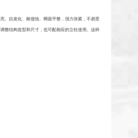
亮、抗老化、耐侵蚀、网面平整，强力张紧，不易受
时调整结构造型和尺寸，也可配相应的立柱使用。这样