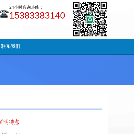
24小时咨询热线：
15383383140
联系我们
鲜明特点