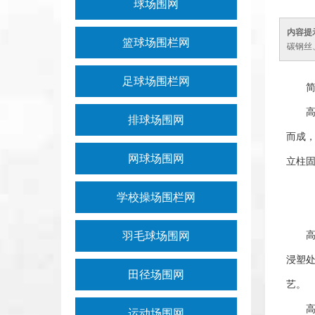
球场围网
内容提
篮球场围栏网
碳钢丝
足球场围栏网
简单
高速
排球场围网
而成
网球场围网
立柱
学校操场围栏网
高速
羽毛球场围网
浸塑
田径场围网
艺。
高速
运动场围网