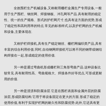
全效围栏生产机械设备,又称耐用栅栏金属生产专用设备,一般
用于生产围栏、钢丝网、焊接钢板、冲孔网等产品.具有耐用的稳定
性、统一的生产规格、形式的护栏网尺寸,也具有这方面的优势,形成
了稳定性和高利用率的特点.常见的标准样式,以及护栏网的生产机械
和设备,主要体现在.
又称护栏焊接机,具有生产稳定钢丝、栅栏网编织类产品,具有
丰富的综合利用价值.同时,自动钢网焊接机可以将不同的钢带或钢结
构焊接在一起,形成稳定的使用价值.
另一种是通过弯曲机形成栅栏和三角形弯曲产品.这种设备比
较常见.具有耐用性高、弯曲规格大、焊接条件好等优点,可形成更耐
用的价值.
另一种是浸渍和防腐涂层.它是在围栏表面和金属外层的防腐
涂层,形成防腐结构.它用于将设备固定在更大的方面.形成了稳定的
使用价值,有利于实现护栏网的耐久性和防腐优势.此外,它还具有更