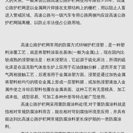
大的关系。一般来说公路高速公路护栏网使用年限在5-10年。高速
公路护栏网是以金属网片焊接在支撑结构上的栅栏，用以阻止人畜
进入警戒区域。高速公路与一级汽车专用公路两侧均应设高速公路
护栏网隔离栅。以防止非法侵占公路用地。
高速公路护栏网常用的防腐方式锌钢护栏浸塑，是一种塑
料涂覆工艺，就是将塑料涂装在基体(一般为金属)上，现在国内比
较成熟的浸塑做法是：粉末浸塑法，它起源于硫化床法，所谓的硫
化床是在温克勒气体发生炉上应用于石油接触分解，进而开发了固
气两相接触工艺，后逐渐用于金属涂塑方面。浸塑是通过加热金属
将塑料粉均匀的喷在金属上形成一层塑料膜，或加热浸塑液放入金
属件使之冷却后塑料包覆在金属表面。这种工艺有无需模具、加工
成本低、成型容易、可加工各种外形等特点被广范使用。
高速公路护栏网采用重防腐涂料处理,对于重防腐涂料就是
指相对常规防腐涂料而言，能在相对苛刻腐蚀环境里应用，并具有
能达到比高速公路护栏网常规防腐涂料更长保护期的一类防腐涂
料。