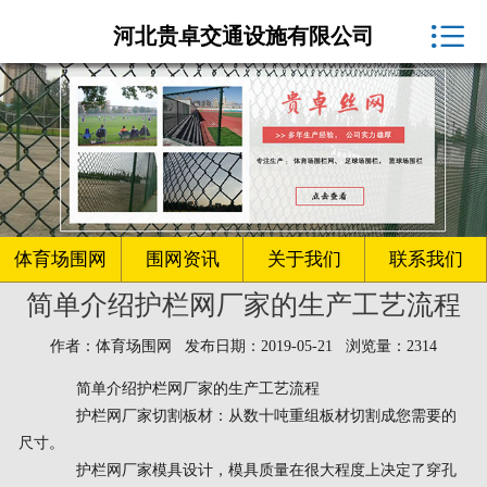
体育场围网厂家

河北贵卓交通设施有限公司
球场围网
客户案例
围网资讯
生产车间
体育场围网
围网资讯
关于我们
联系我们
简单介绍护栏网厂家的生产工艺流程
关于我们
作者：体育场围网 发布日期：2019-05-21 浏览量：2314
联系我们
简单介绍护栏网厂家的生产工艺流程
护栏网厂家切割板材：从数十吨重组板材切割成您需要的
尺寸。
护栏网厂家模具设计，模具质量在很大程度上决定了穿孔