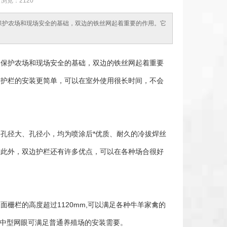
 浏览：2120
护农场和现场安全的基础，双边的铁丝网起着重要的作用。它
保护农场和现场安全的基础，双边的铁丝网起着重要
侧护栏的安装更简单，可以在室外使用很长时间，不会
径大、孔径小，均为喷涂后*优质、耐久的冷拔焊丝
。此外，双边护栏还有许多优点，可以在各种场合很好
栏的高度超过1120mm,可以满足各种牛羊家禽的
。中型网眼可满足普通养殖场的安装需要。