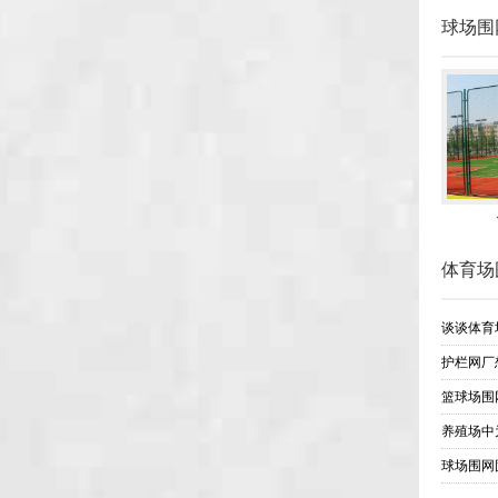
球场围
体育场
谈谈体育
护栏网厂
篮球场围
养殖场中
球场围网