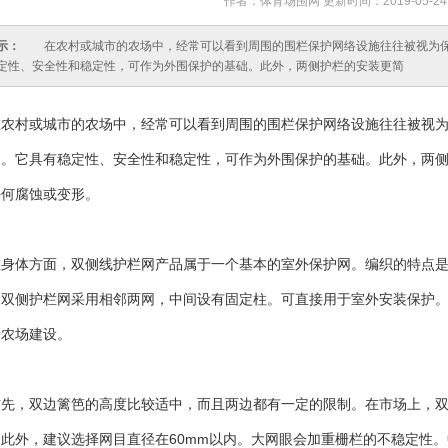
作者：体育场围网 更新时间：2019-05-24
示：
在农村或城市的农场中，经常可以看到周围的围栏保护网络设施往往被视为保
定性、安全性和稳定性，可作为外围保护的基础。此外，两侧护栏的安装更简
村或城市的农场中，经常可以看到周围的围栏保护网络设施往往被视为
用。它具有稳定性、安全性和稳定性，可作为外围保护的基础。此外，两
任何腐蚀或变形。
体方面，双侧线护栏网产品属于一个基本的室外保护网。编织的特点是孔
。双侧护栏网采用相邻两网，中间设有固定柱。可直接用于室外安装保护
于农场建设。
，双边篱笆的高度比较适中，而且两边都有一定的限制。在市场上，双面栅
。此外，建议选择网目直径在60mm以内。大网眼会加重栅栏的不稳定性