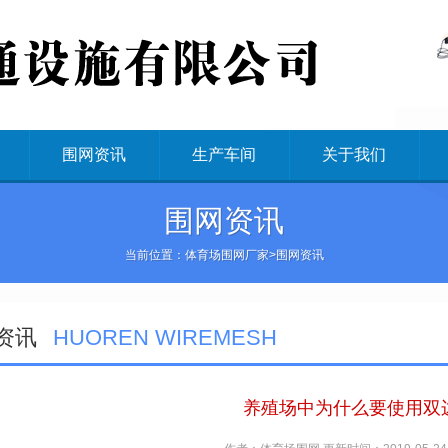
围网资讯
生产车间
关于我们
围网资讯
当前位置：
体育场围网厂家
>
围网资讯
资讯
HUOREN WIREMESH
养殖场中为什么要使用双