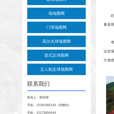
场地围网
此外
量选
门球场围网
高尔夫球场围网
考虑
证农
笼式足球围网
久地
五人制足球场围网
联系我们
联系人：郭经理
手机：15383383140（同微信）
手机：15175854444