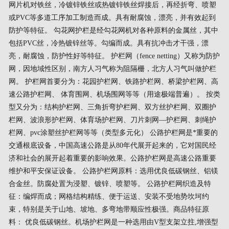
网片机对铁丝，冷镀锌铁丝或热镀锌铁丝焊接后，再经折弯、喷塑
或PVC等多道工序加工制造而成。具有耐腐蚀，漂亮，并有效起到
防护等特征。 勾花网护栏是经勾花网机对各种原料的金属丝，其中
包括PVC丝，冷热镀锌丝等。勾编而成。具有抗冲击才干强，漂
亮，耐腐蚀，防护性好等特征。 护栏网（fence netting）又称为防护
网，因地域性区别，南方人习气称为阻隔栅，北方人习气叫做护栏
网。 护栏网首要分为：花园护栏网、铁路护栏网、桥梁护栏网、高
速公路护栏网、 体育围网、机场围网等等（用途极端普遍）。 按类
型又分为：结构护栏网、三角折弯护栏网、双方丝护栏网、双圈护
栏网、波浪形护栏网、体育场护栏网、刀片刺网—护栏网、刺绳护
栏网、pvc涂塑丝护栏网等等（类型多元化） 公路护栏网是*重要的
交通根底设备，中国高速公路是从80年代展开起来的，它对国民经
济和社会的展开起着重要的影响效果。公路护栏网是高速公路重要
维护和平安保证设备。 公路护栏网原料：选用优良低碳钢丝、铝镁
合金丝。防腐处置为浸塑、镀锌、喷塑等。 公路护栏网织造及特
征：编焊而成；网格结构精练、便于运送、安装不受地势坎坷约
束，特别是关于山地、坡地、多弯地带顺应性极强。商品特征原
料： 优良低碳钢丝。机场护栏网是一种选用由V型支架立拄,增强型