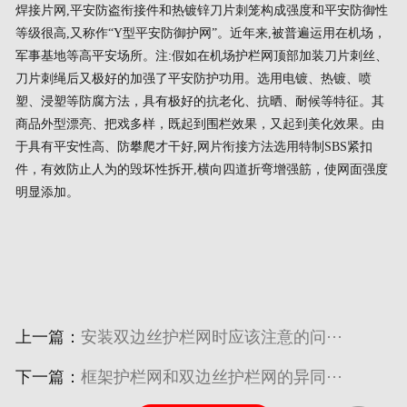
焊接片网,平安防盗衔接件和热镀锌刀片刺笼构成强度和平安防御性
等级很高,又称作“Y型平安防御护网”。近年来,被普遍运用在机场，
军事基地等高平安场所。注:假如在机场护栏网顶部加装刀片刺丝、
刀片刺绳后又极好的加强了平安防护功用。选用电镀、热镀、喷
塑、浸塑等防腐方法，具有极好的抗老化、抗晒、耐候等特征。其
商品外型漂亮、把戏多样，既起到围栏效果，又起到美化效果。由
于具有平安性高、防攀爬才干好,网片衔接方法选用特制SBS紧扣
件，有效防止人为的毁坏性拆开,横向四道折弯增强筋，使网面强度
明显添加。
上一篇：
安装双边丝护栏网时应该注意的问···
下一篇：
框架护栏网和双边丝护栏网的异同···