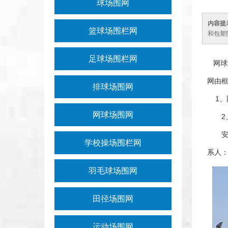
球场围网
内容提
篮球场围栏网
和包塑
足球场围栏网
网球
网由
排球场围网
1、
网球场围网
学校操场围栏网
系人：
羽毛球场围网
田径场围网
运动场围网