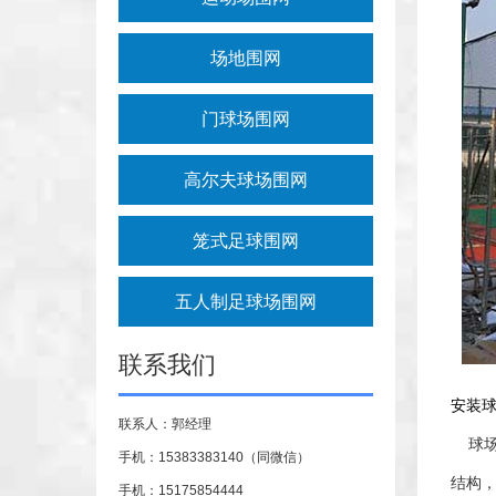
场地围网
门球场围网
高尔夫球场围网
笼式足球围网
五人制足球场围网
联系我们
安装
联系人：郭经理
球场
手机：15383383140（同微信）
结构
手机：15175854444