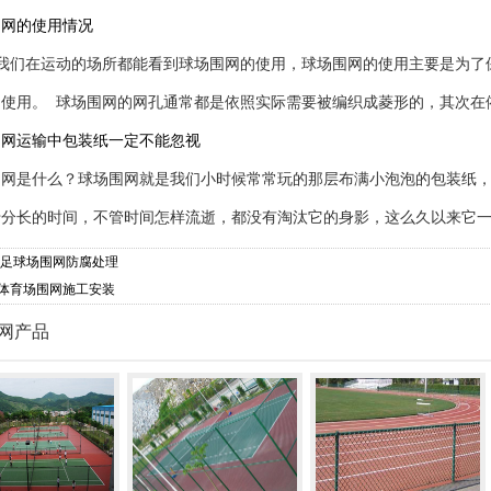
围网的使用情况
我们在运动的场所都能看到球场围网的使用，球场围网的使用主要是为了
的使用。 球场围网的网孔通常都是依照实际需要被编织成菱形的，其次在
围网运输中包装纸一定不能忽视
围网是什么？球场围网就是我们小时候常常玩的那层布满小泡泡的包装纸
十分长的时间，不管时间怎样流逝，都没有淘汰它的身影，这么久以来它
足球场围网防腐处理
体育场围网施工安装
网产品