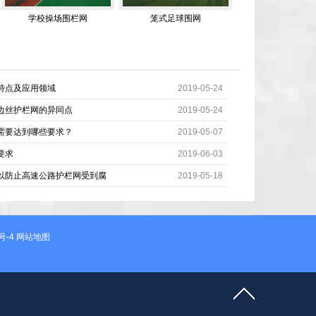
学校操场围栏网
笼式足球围网
特点及应用领域
2019-05-24
边丝护栏网的异同点
2019-05-24
需要达到哪些要求？
2019-05-07
要求
2019-06-03
以防止高速公路护栏网受到腐
2019-05-18
号-4
网站地图