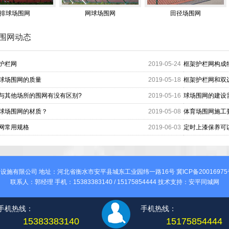
排球场围网
网球场围网
田径场围网
围网动态
护栏网
2019-05-24
框架护栏网构成
球场围网的质量
2019-05-18
框架护栏网和双
与其他场所的围网有没有区别?
2019-05-16
球场围网的建设
球场围网的材质？
2019-05-08
体育场围网施工
网常用规格
2019-06-03
定时上漆保养可
设施有限公司 地址：河北省衡水市安平县城东工业园纬一路16号
冀ICP备20016975
联系人：郭经理 手机：15383383140 / 15175854444 技术支持：
安平同城网
手机热线：
手机热线：
15383383140
15175854444