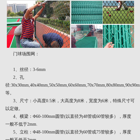
门球场围网：
1、丝径：3-6mm
2、孔
径:30x30mm,40x40mm,50x50mm,60x60mm,70x70mm,80x80mm,90x90
等。
3、尺寸：小高度0.5米，大高度为8米，宽度为6米，特殊尺寸可
以定做。
4、横梁：Φ60-100mm圆管(以直径为48管或60管较多），厚度
一般不低于2mm.
5、立柱：Φ48-100mm圆管(以直径为60管或75管较多），厚度
一般不低于2mm。