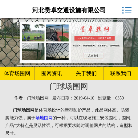
体育场围网厂家

河北贵卓交通设施有限公司
球场围网
客户案例
围网资讯
生产车间
体育场围网
围网资讯
关于我们
联系我们
门球场围网
关于我们
作者：门球场围网 发布日期：2019-04-10 浏览量：6350
联系我们
门球场围网
是体育场设计的新型防护产品，此品网体高、防攀
爬能力强，属于
场地围网
的一种，可以在现场施工安装围柱，围网,
产品*大特点是灵活性强，可根据要求随时调整网片的结构，造型和
尺寸。