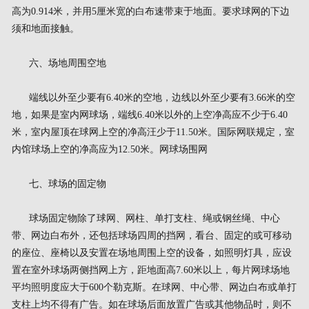
高为0.914米，并用5厘米宽的白布速带束于地面。要求球网的下边
须和地面接触。
六、场地周围空地
端线以外至少要有6.40米的空地，边线以外至少要有3.66米的空
地，如果是室内网球场，端线6.40米以外的上空净高应不少于6.40
米，室内屋顶在球网上空的净高汪少于11.50米。国际网联规定，室
内馆球场上空的净高应为12.50米。网球场围网
七、球场的固定物
球场固定物除了球网、网柱、单打支柱、绳或钢丝绳、中心
带、网边白布外，还包括球场四周的挡网，看台、固定的或可移动
的座位、座椅以及安置在场地周围上空的设备，如照明灯具，应设
置在室外球场两侧挡网上方，距地面高7.60米以上，每片网球场地
平均照明度应大于600个勒克斯。在球网、中心带、网边白布或单打
支柱上均不得有广告。如在球场后面放置广告或其他物品时，则不