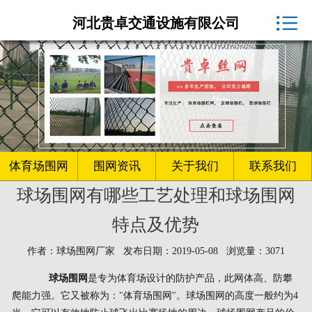
体育场围网厂家

河北贵卓交通设施有限公司
球场围网
客户案例
围网资讯
生产车间
体育场围网
围网资讯
关于我们
联系我们
球场围网有哪些工艺处理和球场围网
关于我们
特点及优势
联系我们
作者：球场围网厂家 发布日期：2019-05-08 浏览量：3071
球场围网
是专为体育场设计的防护产品，此网体高、防攀
爬能力强。它又被称为："体育场围网"。球场围网的高度一般约为4