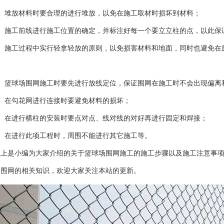
堆放材料时要合理的进行堆放，以免在施工取材时损坏到材料；
施工前线进行施工位置的确定，并标注好每一个要立立柱的点，以此保
施工过程中实行轻拿轻放的原则，以免损害材料和地面，同时也避免在
篮球场围网施工时要先进行放线定位，保证围网在施工时不会出现偏离
在勾花网进行连接时要避免材料的损坏；
在进行横柱的安装时要点对点、线对线的对好再进行固定和焊接；
在进行此项工程时，周围不能进行其它施工等。
是小编为大家介绍的关于篮球场围网施工的施工步骤以及施工注意事项
场围网的相关知识，欢迎大家关注本站的更新。