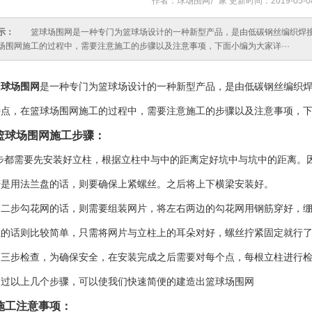
作者：球场围网厂家 更新时间：2019-05-08
示：
篮球场围网是一种专门为篮球场设计的一种新型产品，是由低碳钢丝编织焊接
场围网施工的过程中，需要注意施工的步骤以及注意事项，下面小编为大家详···
篮
球场围网
是一种专门为篮球场设计的一种新型产品，是由低碳钢丝编织
特点，在篮球场围网施工的过程中，需要注意施工的步骤以及注意事项，
场围网施工步骤：
都需要先安装好立柱，根据立柱中与中的距离定好坑中与坑中的距离。因网
若是用法兰盘的话，则要确保上紧螺丝。之后将上下横梁安装好。
步勾花网的话，则需要组装网片，将左右两边的勾花网用钢筋穿好，绷
栏的话则比较简单，只需将网片与立柱上的耳朵对好，螺丝拧紧固定就行
步检查，为确保安全，在安装完成之后需要对每个点，每根立柱进行检
以上几个步骤，可以使我们快速简便的建造出篮球场围网
工注意事项：