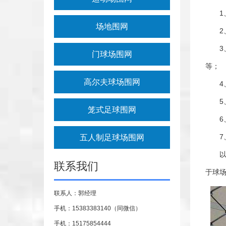
1、
场地围网
2、
3、
门球场围网
等；
高尔夫球场围网
4、
5、
笼式足球围网
6、
7、
五人制足球场围网
以上
联系我们
于球
联系人：郭经理
手机：15383383140（同微信）
手机：15175854444