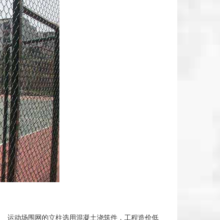
运动场围网的立柱选用混凝土浇筑件，工程造价低