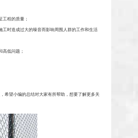
证工程的质量；
施工时造成过大的噪音而影响周围人群的工作和生活
和高低问题；
，希望小编的总结对大家有所帮助，想要了解更多关