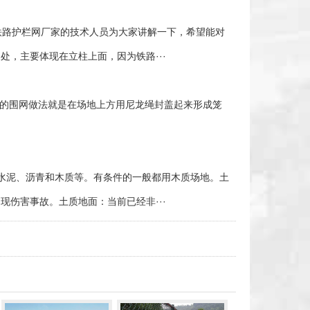
路护栏网厂家的技术人员为大家讲解一下，希望能对
，主要体现在立柱上面，因为铁路···
的围网做法就是在场地上方用尼龙绳封盖起来形成笼
水泥、沥青和木质等。有条件的一般都用木质场地。土
伤害事故。土质地面：当前已经非···