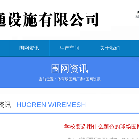
围网资讯
生产车间
关于我们
围网资讯
当前位置：
体育场围网厂家
>
围网资讯
资讯
HUOREN WIREMESH
学校要选用什么颜色的球场围