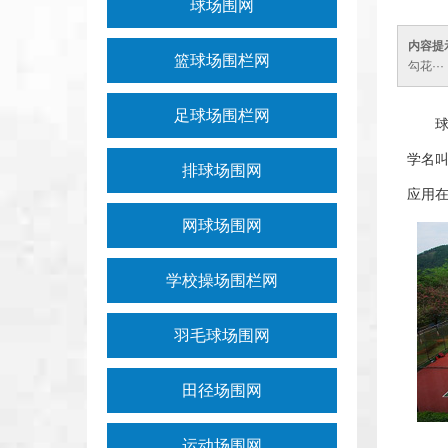
球场围网
内容提
篮球场围栏网
勾花···
足球场围栏网
球场
学名叫
排球场围网
应用
网球场围网
学校操场围栏网
羽毛球场围网
田径场围网
运动场围网