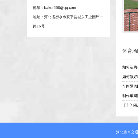
邮箱：baker668@qq.com
地址：河北省衡水市安平县城东工业园纬一
路16号
体育场
如何选购
如何做好
车间隔离
制作车间
【车间隔
河北贵卓交通