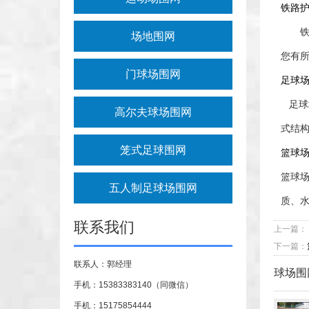
铁路护
铁路
场地围网
您有
门球场围网
足球
足球
高尔夫球场围网
式结构
笼式足球围网
篮球
篮球
五人制足球场围网
质、水
联系我们
上一篇：
下一篇：
联系人：郭经理
球场围
手机：15383383140（同微信）
手机：15175854444