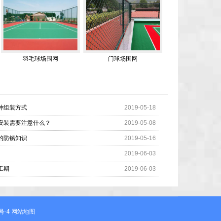
羽毛球场围网
门球场围网
种组装方式
2019-05-18
安装需要注意什么？
2019-05-08
的防锈知识
2019-05-16
2019-06-03
工期
2019-06-03
号-4
网站地图