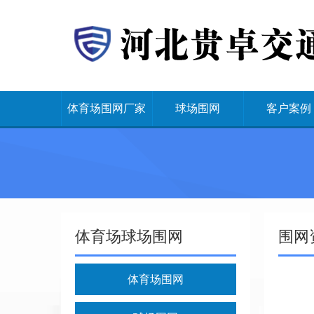
体育场围网厂家
球场围网
客户案例
体育场球场围网
围网
体育场围网