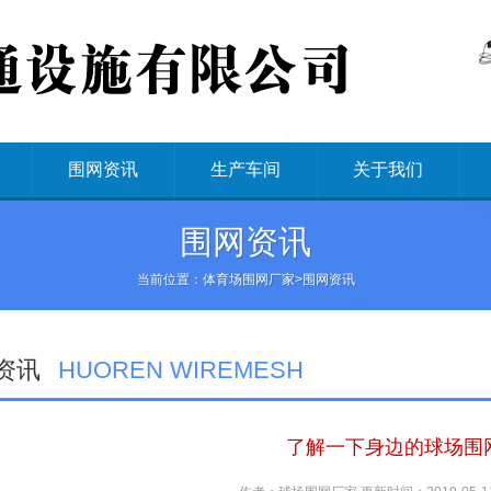
围网资讯
生产车间
关于我们
围网资讯
当前位置：
体育场围网厂家
>
围网资讯
资讯
HUOREN WIREMESH
了解一下身边的球场围