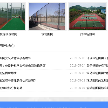
校操场围栏网
场地围网
排球场围网
围网动态
围网安装注意事项有哪些
2019-05-06
铺设球场围网有
家：公路护栏网如何能做到防锈防腐
2019-05-24
关于框架护栏网
的坚固耐用性
2019-05-08
常见球场围网的
装过程中要注意什么问题呢?
2019-05-18
球场围网的发展
的组成部分和好处
2019-05-07
篮球场围网标准