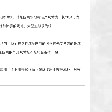
障碍物。球场围网场地标准净尺寸为：长28米，宽
锻炼和比赛的场地、大型篮球场为综
均匀，我们在选择球场围网的时候首先要考虑的是球
场围网的外形尺寸是不是符合要求，包
应用，主要用来起到防止篮球飞出比赛场地外，对连