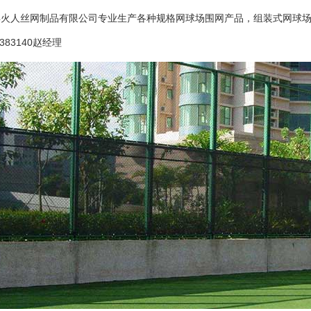
县火人丝网制品有限公司专业生产各种规格网球场围网产品，组装式网球
3383140赵经理