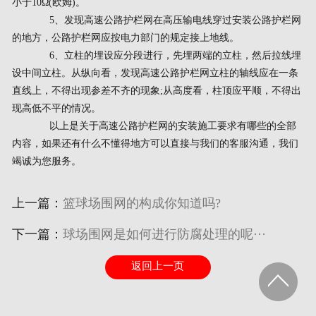
小于10Ω(欧姆)。
5、发现高速公路护栏网在高压输电线穿过安装公路护栏网
的地方，公路护栏网应按电力部门的规定接上地线。
6、立柱的埋设应分段进行，先埋两端的立柱，然后拉线埋
设中间立柱。从纵向看，发现高速公路护栏网立柱的轴线应在一条
直线上，不得出现参差不齐的现象;从高度看，柱顶应平顺，不得出
现高低不平的情况。
以上是关于高速公路护栏网的安装施工要求有哪些的全部
内容，如果还有什么不懂得地方可以直接与我们的客服沟通，我们
竭诚为您服务。
上一篇：
篮球场围网的构成你知道吗?
下一篇：
球场围网是如何进行防腐处理的呢···
返回上一页