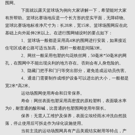
围网。
下面就以露天篮球场为例向大家讲解一下，希望能对大家
有所帮助。篮球比赛场地应是一个长方形的坚实平面，无障碍物。
篮球比赛场地标准净尺寸为：长28米，宽15米。篮球场围网应在此
基础上向外延伸2米以上。在进行围网铺设时的要点如下：
1、篮球场一般都是采用高4米的围网进行安装，如果接近
住宅区或者公路可适当加高，围杆一般都是间隔3米。
2、网丝一般采用包塑的勾花铁丝网，50毫米*50毫米的网
孔，在围网中不能出现尖利的地方存在。否则会有人身危险的。
3、隐藏门把手和门闩等突出部分，避免造成运动员伤害。
4、通道门需要制作成维护设备可以进出的大小，一般都是
宽2米*高2米。
运动场围网使用寿命和日常保养。
寿命：网丝表面包塑采用高密度的原粒塑料，表面吸水率
为0，耐普通的酸和碱，比普通的包塑围网使用年限长。
保养：无需人工维护及保养，表面尘埃经雨水冲洗自然脱
落，停止使用后可拆走作为绿化设施使用。
当前主流的运动场围网具有产品美观结实耐用等特点，产