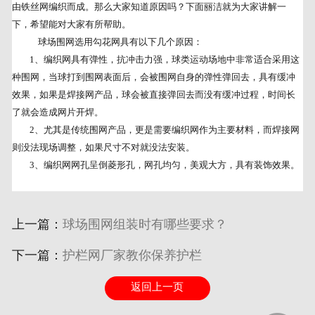
由铁丝网编织而成。那么大家知道原因吗？下面丽洁就为大家讲解一
下，希望能对大家有所帮助。
球场围网选用勾花网具有以下几个原因：
1、编织网具有弹性，抗冲击力强，球类运动场地中非常适合采用这
种围网，当球打到围网表面后，会被围网自身的弹性弹回去，具有缓冲
效果，如果是焊接网产品，球会被直接弹回去而没有缓冲过程，时间长
了就会造成网片开焊。
2、尤其是传统围网产品，更是需要编织网作为主要材料，而焊接网
则没法现场调整，如果尺寸不对就没法安装。
3、编织网网孔呈倒菱形孔，网孔均匀，美观大方，具有装饰效果。
上一篇：
球场围网组装时有哪些要求？
下一篇：
护栏网厂家教你保养护栏
返回上一页