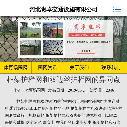
体育场围网厂家

河北贵卓交通设施有限公司
球场围网
客户案例
围网资讯
生产车间
体育场围网
围网资讯
关于我们
联系我们
框架护栏网和双边丝护栏网的异同点
关于我们
作者：体育场围网 发布日期：2019-05-24 浏览量：2346
联系我们
框架护栏网和双边钢丝绳护栏网都是用钢丝绳网作为生产材
料,通过焊接或加工而成的护栏网产品.框架护栏网和双边钢丝绳护栏
网形式多样、规格多样,框架护栏网和双边钢丝绳护栏网可以隔离、
保护和威慑.这个角色.事实上,在我们的日常生活中,框架护栏和双线