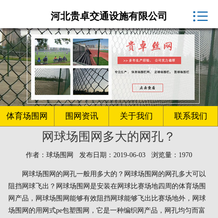
体育场围网厂家

河北贵卓交通设施有限公司
球场围网
客户案例
围网资讯
生产车间
体育场围网
围网资讯
关于我们
联系我们
网球场围网多大的网孔？
关于我们
作者：球场围网 发布日期：2019-06-03 浏览量：1970
联系我们
网球场围网的网孔一般用多大的？网球场围网的网孔多大可以
阻挡网球飞出？网球场围网是安装在网球比赛场地四周的体育场围
网产品，网球场围网能够有效阻挡网球能够飞出比赛场地外，网球
场围网的用网式pe包塑围网，它是一种编织网产品，网孔均匀而富