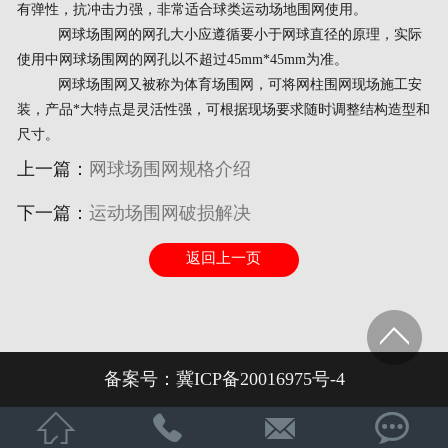
有弹性，抗冲击力强，非常适合球类运动场地围网使用。
网球场围网的网孔大小应遵循要小于网球直径的原理，实际
使用中网球场围网的网孔以不超过45mm*45mm为准。
网球场围网又被称为体育场围网，可将网柱围网现场施工安
装，产品*大特点是灵活性强，可根据现场要求随时调整结构造型和
尺寸。
上一篇：
网球场围网规格介绍
下一篇：
运动场围网破损解决
返回上一页
备案号：
冀ICP备20016975号-4



