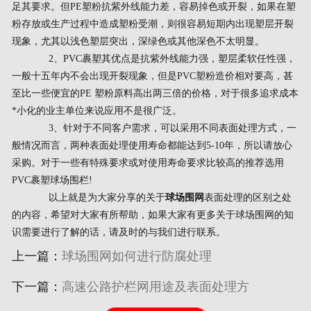
足其要求。但PE塑粉抗紫外线能力差，容易掉色或开裂，如果在塑
粉存放或生产过程中造成塑粉受潮，则很容易短期内出现塑层开裂
现象，尤其以浅色塑层突出，深绿色或其他深色不太明显。
2、PVC裹塑其优点是抗紫外线能力强，塑层柔软任性强，
一般十五年内不会出现开裂现象，但是PVC塑粉造价相对要高，甚
至比一些便宜的PE 塑粉原料高出两三倍的价格，对于很多追求成本
*小化的业主单位来说应用不是很广泛。
3、针对于不同客户需求，可以采用不同表面处理方式，一
般情况而言，两种表面处理使用寿命都能达到5-10年，所以请放心
采购。对于一些有特殊要求或对使用寿命要求比较高的推荐选用
PVC裹塑球场围栏!
以上就是为大家分享的关于
球场围网
表面处理的区别之处
的内容，希望对大家有所帮助，如果大家有更多关于球场围网的知
识需要进行了解的话，请及时的与我们进行联系。
上一篇：
球场围网如何进行防腐处理
下一篇：
高速公路护栏网用途及表面处理方