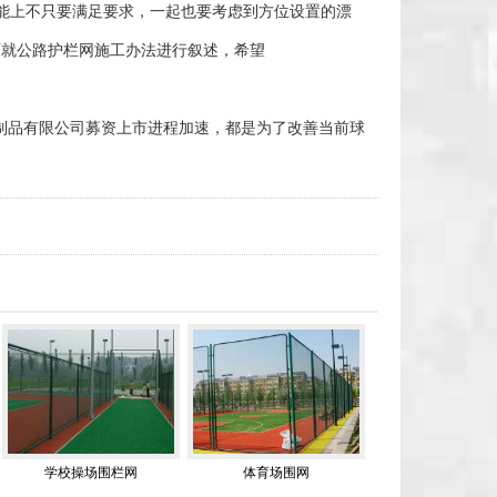
上不只要满足要求，一起也要考虑到方位设置的漂
历就公路护栏网施工办法进行叙述，希望
品有限公司募资上市进程加速，都是为了改善当前球
学校操场围栏网
体育场围网