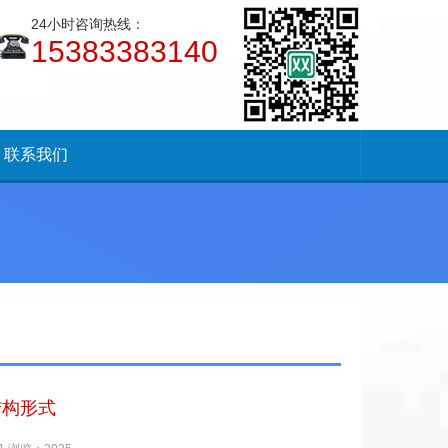
24小时咨询热线：
15383383140
联系我们
结构形式