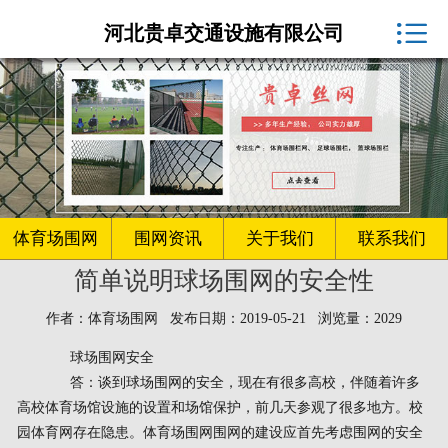
体育场围网厂家

河北贵卓交通设施有限公司
球场围网
客户案例
围网资讯
生产车间
体育场围网
围网资讯
关于我们
联系我们
简单说明球场围网的安全性
关于我们
作者：体育场围网 发布日期：2019-05-21 浏览量：2029
联系我们
球场围网安全
答：谈到球场围网的安全，现在有很多高校，伴随着许多
高校体育场馆设施的设置和场馆保护，前几天参观了很多地方。校
园体育网存在隐患。体育场围网围网的建设应首先考虑围网的安全