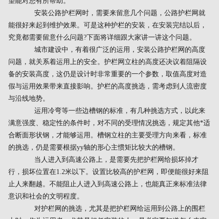
望能对您有所帮助。
安装公路护栏网时，需要来留意几个问题，公路护栏网就
能很好来起到维护效果。可是这种护栏的安装，在安装完结以后，
究竟都需要留意什么问题?下面将详细跟大家讲一讲这个问题。
城市建设中，有着很广泛的运用，安装公路护栏网的高度
问题，就关系着运用上的安全。护栏网立柱的高度还决议着阻隔设
备的安装高度，这仍是设计时非常重要的一个参数，取值高度对造
假与运用效果带来直接影响。护栏的高度挑选，需考虑到人流密度
与沿线地势。
运用冷弯等一些边槽钢的标准，有几种挑选方式，以此来
满意强度、稳定性的条件时，对不同的受理情况挑选，规定其他*适
合断面形状钢，才能够运用。槽钢立柱的主要受理方向来看，标准
的挑选，仍是需要根据yy轴的形心主惯矩比较大的槽钢。
当人进入到高速公路上，是需要先把护栏网给损坏掉才
行，损坏位置在1.2米以下。设置比较高的护栏网，即便能很好来阻
止人来翻越。不能阻止人进入到高速公路上，也能真正来标准法律
意识和社会的文明程度。
对护栏网的挑选，尤其是把护栏网给运用到公路上的围栏