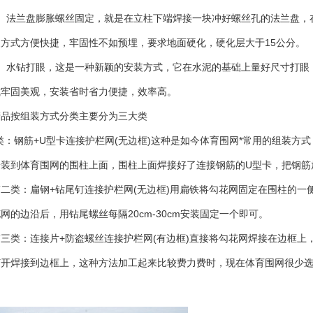
法兰盘膨胀螺丝固定，就是在立柱下端焊接一块冲好螺丝孔的法兰盘，
方式方便快捷，牢固性不如预埋，要求地面硬化，硬化层大于15公分。
水钻打眼，这是一种新颖的安装方式，它在水泥的基础上量好尺寸打眼
式牢固美观，安装省时省力便捷，效率高。
按组装方式分类主要分为三大类
钢筋+U型卡连接护栏网(无边框)这种是如今体育围网*常用的组装方式
安装到体育围网的围柱上面，围柱上面焊接好了连接钢筋的U型卡，把钢筋
类：扁钢+钻尾钉连接护栏网(无边框)用扁铁将勾花网固定在围柱的一
网的边沿后，用钻尾螺丝每隔20cm-30cm安装固定一个即可。
类：连接片+防盗螺丝连接护栏网(有边框)直接将勾花网焊接在边框上
打开焊接到边框上，这种方法加工起来比较费力费时，现在体育围网很少