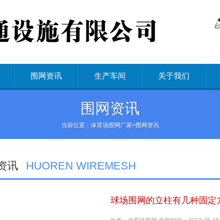
围网资讯
生产车间
关于我们
围网资讯
当前位置：
体育场围网厂家
>
围网资讯
资讯
HUOREN WIREMESH
球场围网的立柱有几种固定