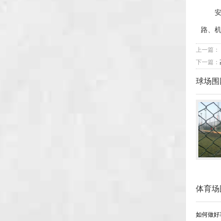
安装
路、机
上一篇：
下一篇：
球场围
体育场
如何做好