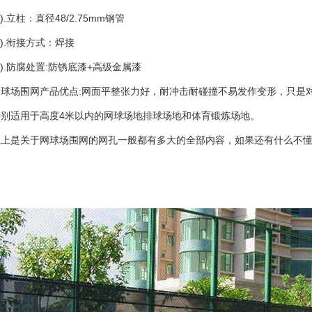
.立柱：直径48/2.75mm钢管
.衔接方式：焊接
.防腐处置:防锈底漆+高级金属漆
场围网产品优点:网面平整张力好，耐冲击耐碰撞不易发作变形，只是对
特别适用于高度4米以内的网球场地排球场地和体育锻炼场地。
是关于网球场围网的网孔一般都有多大的全部内容，如果还有什么不懂