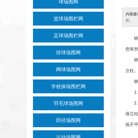
球场围网
内容提
篮球场围栏网
助。 
足球场围栏网
铁路
您有
排球场围网
铁路
网球场围网
立柱
铁路
学校操场围栏网
1.
2.
羽毛球场围网
保立
田径场围网
低不
运动场围网