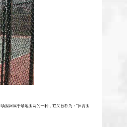
场围网属于场地围网的一种，它又被称为："体育围