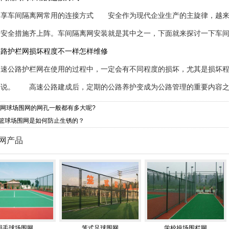
车间隔离网常用的连接方式 安全作为现代企业生产的主旋律，越来越
的安全措施齐上阵。车间隔离网安装就是其中之一，下面就来探讨一下车
公路护栏网损坏程度不一样怎样维修
公路护栏网在使用的过程中，一定会有不同程度的损坏，尤其是损坏程
一说。 高速公路建成后，定期的公路养护变成为公路管理的重要内容之
网球场围网的网孔一般都有多大呢?
篮球场围网是如何防止生锈的？
网产品
羽毛球场围网
笼式足球围网
学校操场围栏网