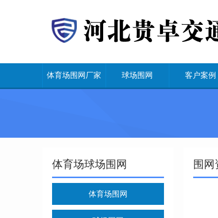
体育场围网厂家
球场围网
客户案例
体育场球场围网
围网
体育场围网