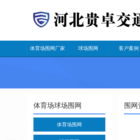
体育场围网厂家
球场围网
客户案例
体育场球场围网
围网
体育场围网