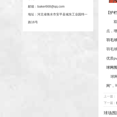
邮箱：baker668@qq.com
【护
地址：河北省衡水市安平县城东工业园纬一
双方
路16号
点，增
羽毛
羽毛
优质p
球网
球网
网"，
上一篇：
下一篇：
球场围