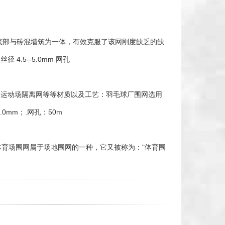
部与砖混墙筑为一体，有效克服了该网刚度缺乏的缺
5--5.0mm 网孔
、运动场隔离网等等材质以及工艺：羽毛球厂围网选用
0mm；.网孔：50m
育场围网属于场地围网的一种，它又被称为："体育围