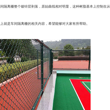
隔离栅整个镀锌层剥落，原始曲线相对明显，这种树脂基本上控制在从9
。
就是车间隔离栅的相关内容，希望能够对大家有所帮助。