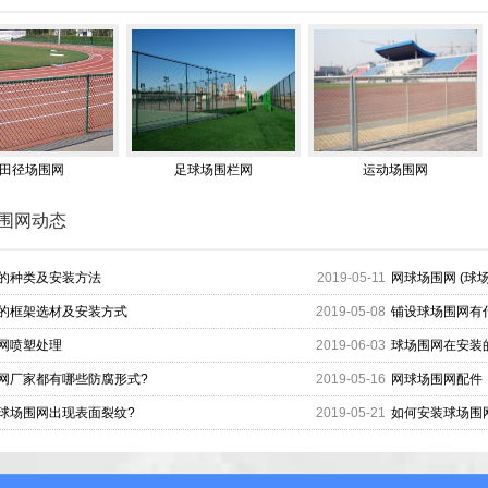
田径场围网
足球场围栏网
运动场围网
围网动态
的种类及安装方法
2019-05-11
网球场围网 (球
的框架选材及安装方式
2019-05-08
铺设球场围网有
网喷塑处理
2019-06-03
球场围网在安装
网厂家都有哪些防腐形式?
2019-05-16
网球场围网配件
球场围网出现表面裂纹?
2019-05-21
如何安装球场围