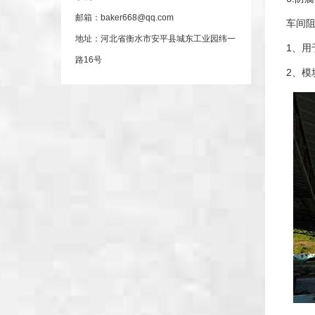
邮箱：baker668@qq.com
车间
地址：河北省衡水市安平县城东工业园纬一
1、
路16号
2、模