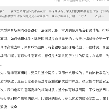
作者：体育场围网 更新时间：2019-05-18
示：
在大型体育场四周都会设有一层保网设备，常见的使用场合有篮球场、排球场
何选择优质的球场围网是是非常重要的，今天小编就来介绍一下方法。 在具···
型体育场四周都会设有一层保网设备，常见的使用场合有篮球场、排球
隔离网。如何选择优质的球场围网是是非常重要的，今天小编就来介绍一
体高校当中，体育球场围网，有着很明显的使用范围，不仅结实、而且
育场围栏呢，有哪些注意要点，想必是大家共同所关注的话题，在这里，
品。
，选择隔离栅时，要关注整个网片，采用什么形式的，目前比较常见的网
优质型铁丝，直径长度都是经过专业测试的优质型焊丝。稳定性与材质安
，我们也应注意隔离栅的框架材质，整个体育球场围网，不仅包括网片
直接影响到整个围栏的使用。比较好的框架，多以优质防腐浸塑加工，在
为紧密、安全。