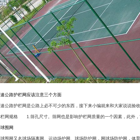
高速公路护栏网应该注意三个方面
公路护栏网是公路上必不可少的东西，接下来小编就来和大家说说验收
栏网规格 1.筛孔尺寸。筛网也是影响护栏网质量的一个因素，此外，它
足球围网
球围网又名球场隔离网、运动场护网、球场防护网，网球场防护网，体育