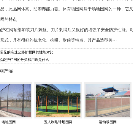
品，此品网体高、防攀爬能力强。体育场围网属于场地围网的一种，它又被称
围网的特点
护栏网顶部加装刀片刺丝、刀片刺绳后又很好的增强了安全防护性能。对
形式，具有很好的抗老化、抗晒、耐候等特点。其产品造型美···
常见的高速公路护栏网的性能对比
说说护栏网的分类和用途是什么
网产品
场地围网
五人制足球场围网
运动场围网