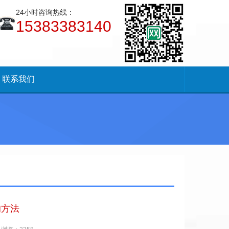
24小时咨询热线：
15383383140
联系我们
的方法