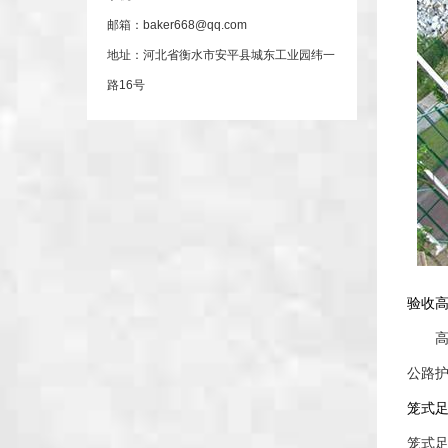
邮箱：baker668@qq.com
地址：河北省衡水市安平县城东工业园纬一
路16号
验收
高速
公路护
笼式
笼式足