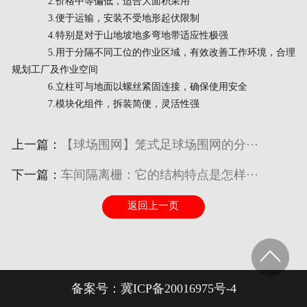
2.价格中等偏低，适合大面积采用
3.便于运输，安装不受地形起伏限制
4.特别是对于山地坡地多弯地带适应性极强
5.用于分隔不同工位的作业区域，有效改善工作环境，合理
规划工厂及作业空间
6.立柱可与地面以螺丝紧固连接，确保使用安全
7.模块化组件，拆装简便，灵活性强
上一篇：
【球场围网】笼式足球场围网的分···
下一篇：
车间隔离栅：它的结构特点是怎样···
返回上一页
备案号：
冀ICP备20016975号-4