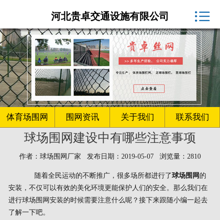
体育场围网厂家

河北贵卓交通设施有限公司
球场围网
客户案例
围网资讯
生产车间
体育场围网
围网资讯
关于我们
联系我们
球场围网建设中有哪些注意事项
关于我们
作者：球场围网厂家 发布日期：2019-05-07 浏览量：2810
联系我们
随着全民运动的不断推广，很多场所都进行了
球场围网
的
安装，不仅可以有效的美化环境更能保护人们的安全。那么我们在
进行球场围网安装的时候需要注意什么呢？接下来跟随小编一起去
了解一下吧。