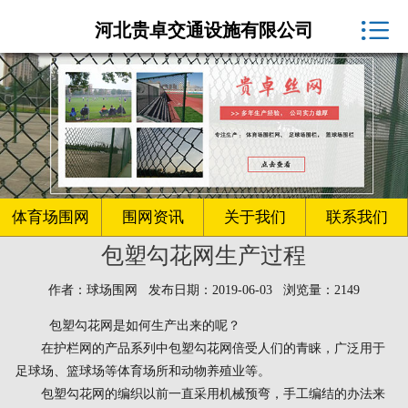
体育场围网厂家

河北贵卓交通设施有限公司
球场围网
客户案例
围网资讯
生产车间
体育场围网
围网资讯
关于我们
联系我们
包塑勾花网生产过程
关于我们
作者：球场围网 发布日期：2019-06-03 浏览量：2149
联系我们
包塑勾花网是如何生产出来的呢？
在护栏网的产品系列中包塑勾花网倍受人们的青睐，广泛用于
足球场、篮球场等体育场所和动物养殖业等。
包塑勾花网的编织以前一直采用机械预弯，手工编结的办法来