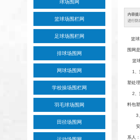
球场围网
内容提
篮球场围栏网
进行防
足球场围栏网
篮球
围网
排球场围网
篮球
网球场围网
1、
塑处
学校操场围栏网
2、
料包
羽毛球场围网
田径场围网
系人：
运动场围网