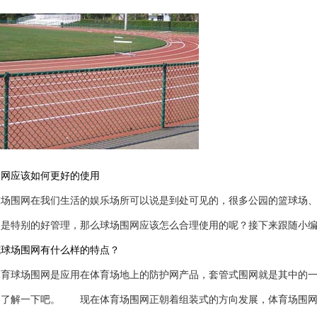
围网应该如何更好的使用
围网在我们生活的娱乐场所可以说是到处可见的，很多公园的篮球场、
不是特别的好管理，那么球场围网应该怎么合理使用的呢？接下来跟随小
式球场围网有什么样的特点？
球场围网是应用在体育场地上的防护网产品，套管式围网就是其中的一
起了解一下吧。 现在体育场围网正朝着组装式的方向发展，体育场围网