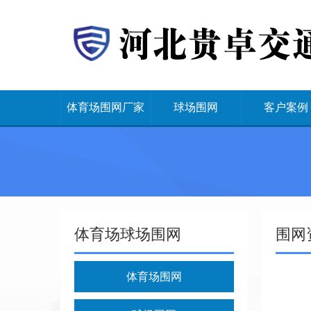
体育场围网厂家
球场围网
客户案例
体育场球场围网
围网
体育场围网