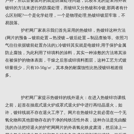
户外，所以首要面对的就是防腐处理问题，比较常见的是采用外表
镀锌的方法来进行的防腐处理，而镀锌又分热镀和冷镀;那两者有什
么区别呢?一个是化学处理，一个是物理处理;热镀锌镀层牢靠，不
易脱落。
护栏网厂家表示我们首先采用的热镀锌，热镀锌这种方法
(网片的预备→镀前处置→热浸镀→镀后处置→制品查验等。依照习
气往往依据镀前处置办法的);冷镀锌其实就是电镀锌;用于保护金属
防止腐蚀，为此利用了锌填料的涂料，其实一种涂敷的方法将其涂
在被保护的物体表面，干燥之后形成锌填料图层，这种工艺方式镀
锌量很少，只有10-50g/㎡，其本身的耐腐蚀性比热浸镀锌相差很
多。
护栏网厂家提示热镀锌的线外退火：在进入热镀锌功课线
之前，起首在抽底式退火炉或罩式退火炉中进行再结晶退火，如
许，镀锌线就不存在退火工序了。网片在热镀锌之前必需在一个无
氧化物和其他脏物存在的干净的纯铁活性外表，这种办法是先由酸
洗的办法把经退火的护栏网网片的外表氧化铁皮肃清，然后涂上一