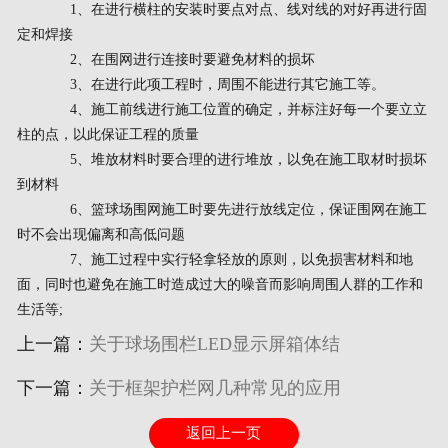
1、在进行横柱的安装时要点对点、线对线的对好再进行固
定和焊接
2、在围网进行连接时要避免材料的损坏
3、在进行此项工程时，周围不能进行其它施工等。
4、施工前线进行施工位置的确定，并标注好每一个要立立
柱的点，以此保证工程的质量
5、堆放材料时要合理的进行堆放，以免在施工取材时损坏
到材料
6、篮球场围网施工时要先进行放线定位，保证围网在施工
时不会出现偏离和高低问题
7、施工过程中实行轻拿轻放的原则，以免损害材料和地
面，同时也避免在施工时造成过大的噪音而影响周围人群的工作和
生活等;
上一篇：
关于球场围栏LED显示屏箱体结
下一篇：
关于框架护栏网几种常见的应用
返回上一页