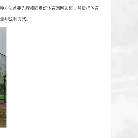
种方法首要先焊接固定好体育围网边框，然后把体育
少选用这种方式。