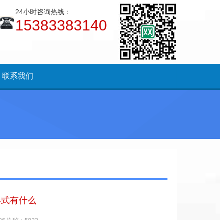
24小时咨询热线：
15383383140
联系我们
形式有什么