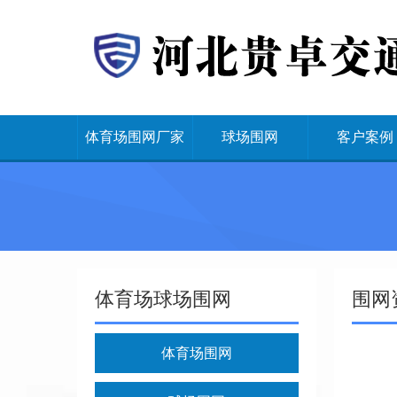
体育场围网厂家
球场围网
客户案例
体育场球场围网
围网
体育场围网