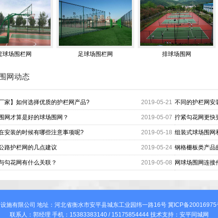
篮球场围栏网
足球场围栏网
排球场围网
围网动态
厂家】如何选择优质的护栏网产品?
2019-05-21
不同的护栏网安
围网才算是好的球场围网？
2019-05-07
拧紧勾花网更快
在安装的时候有哪些注意事项呢?
2019-05-18
组装式球场围网
公路护栏网的几点建议
2019-05-24
钢格栅板类产品
与勾花网有什么关联？
2019-05-08
网球场围网连接
设施有限公司 地址：河北省衡水市安平县城东工业园纬一路16号
冀ICP备20016975
联系人：郭经理 手机：15383383140 / 15175854444 技术支持：
安平同城网