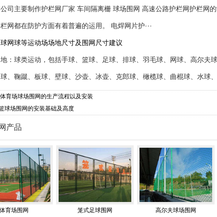
司主要制作护栏网厂家 车间隔离栅 球场围网 高速公路护栏网护栏网的
栏网都在防护方面有着普遍的运用。 电焊网片护···
足球网球等运动场场地尺寸及围网尺寸建议
场地：球类运动，包括手球、篮球、足球、排球、羽毛球、网球、高尔夫
球、鞠蹴、板球、壁球、沙壶、冰壶、克郎球、橄榄球、曲棍球、水球、马
体育场球场围网的生产流程以及安装
篮球场围网的安装基础及高度
网产品
体育场围网
笼式足球围网
高尔夫球场围网