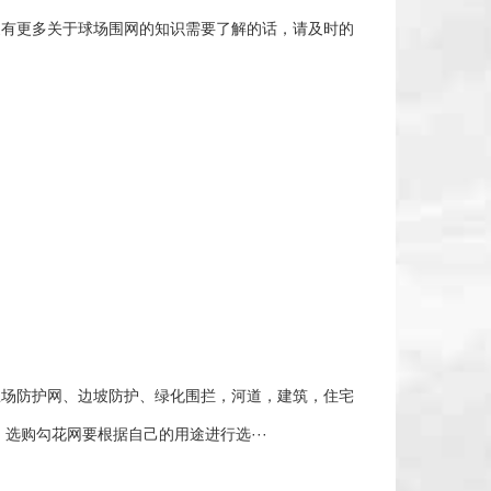
家有更多关于球场围网的知识需要了解的话，请及时的
场防护网、边坡防护、绿化围拦，河道，建筑，住宅
购勾花网要根据自己的用途进行选···