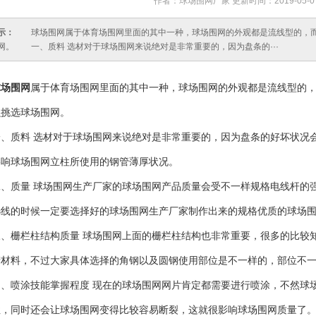
作者：球场围网厂家 更新时间：2019-05-07
示：
球场围网属于体育场围网里面的其中一种，球场围网的外观都是流线型的，而
网。 一、质料 选材对于球场围网来说绝对是非常重要的，因为盘条的···
球场围网
属于体育场围网里面的其中一种，球场围网的外观都是流线型的
么挑选球场围网。
质料 选材对于球场围网来说绝对是非常重要的，因为盘条的好坏状况会
影响球场围网立柱所使用的钢管薄厚状况。
质量 球场围网生产厂家的球场围网产品质量会受不一样规格电线杆的强
选线的时候一定要选择好的球场围网生产厂家制作出来的规格优质的球场
栅栏柱结构质量 球场围网上面的栅栏柱结构也非常重要，很多的比较知
产材料，不过大家具体选择的角钢以及圆钢使用部位是不一样的，部位不一
喷涂技能掌握程度 现在的球场围网网片肯定都需要进行喷涂，不然球场
性，同时还会让球场围网变得比较容易断裂，这就很影响球场围网质量了