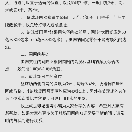
入。通道门应置于适当的位置，以免影响打球。一般门宽2米、高2
米或宽1米、高2米。
2、篮球场围网建造要坚固，无凸出部分，门把手、门闩要
隐蔽起来，以免给打球人造成危险。
3、篮球场围网*好采用包塑的铁丝网，网眼*大面积应为50
毫米X50毫米（45毫米X45毫米），围网的固定零件不能有锐利的边
沿。
二、围网的基础
围网支柱的间隔应根据围网的高度和基础的深度综合考
虑，一般间隔1.80米-2.0米为宜。
三、篮球场围网的高度：
篮球场两侧围网的高度为3米，两端为4米。场地若临居民
区或马路，其篮球场围网高度均应为4米以上，另外在篮球场的边侧
为了使观众看比赛容易，可设H=0.8米的围网。
以上就是
球场围网
小编为大家分享的内容，希望对大家有
所帮助。如果大家有更多关于球场围网的知识需要了解的话，请及
时的与我们进行联系。