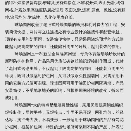
的特种焊接设备焊接与编织,没有焊接点,不容易开焊,表面光滑,均匀
网格,外观效果高强度防腐处理后,表面光滑,漂亮,颜色一致性,没有颗
粒,涂层均匀,耐冻性、风化使用寿命长。
球场围网改善了老旧式砖墙围墙的笨拙和耗时费力的工程，安
装简便快捷，网片与立柱连接处有专业设计的连接件和配套螺丝，
顶端有专用的防雨帽，安装简便快捷，只需采用浇筑预埋的方式便
能起到隔离防护的作用，还能陪衬周围的环境，起到装饰的作用。
球场围网是一种新型金属隔离网强，专为体育运动场所设计的
新型防护护栏网，产品采用优质低碳钢丝编织焊接制作而成，代替
了老旧式砖砌围墙，不仅起到了隔离防护的作用，还能装点周围的
环境，既可以做临时护栏网，又可以做永久性围墙网，只需采用不
同的安装方式便可实现。球场围网可用于油田护栏网隔离墙，产品
安装简便，不受地形地势的影响，可根据周围环境的改变，拆装而
成利用。
球场围网*大的特点是组装灵活性强，采用优质低碳钢丝编织
焊接制作，网片平整，无焊接点，牢固不易开焊，网孔均匀，丝径
达标，抗冲击力强，不易变形，一般适用于球场围网的产品有勾花
护栏网、框架护栏网，特殊的运动场所可采用不同的产品，外表防