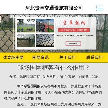
体育场围网厂家

河北贵卓交通设施有限公司
球场围网
客户案例
围网资讯
生产车间
体育场围网
围网资讯
关于我们
联系我们
球场围网框架有什么作用？
关于我们
作者：球场围网厂家 发布日期：2019-05-08 浏览量：2984
联系我们
每个
球场围网
的安装都离不开框架，并且框架对于球场围
网起到了非常重要的作用，今天小编要为大家分享的是球场围网的
框架起到了什么样的作用。
首先，一般的体育场围网都是先用钢筋将网片穿起来，然