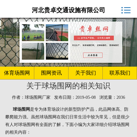
体育场围网厂家

河北贵卓交通设施有限公司
球场围网
客户案例
围网资讯
生产车间
体育场围网
围网资讯
关于我们
联系我们
关于球场围网的相关知识
关于我们
作者：球场围网厂家 发布日期：2019-05-08 浏览量：2036
联系我们
球场围网
是专为体育场设计的新型防护产品，此品网体高、防
攀爬能力强。虽然球场围网在我们日常生活中较为常见，但是很少
有人对球场围网有全面的了解，下面小编为大家详细介绍球场围网
的相关内容：