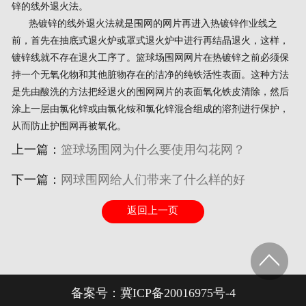
锌的线外退火法。
热镀锌的线外退火法就是围网的网片再进入热镀锌作业线之
前，首先在抽底式退火炉或罩式退火炉中进行再结晶退火，这样，
镀锌线就不存在退火工序了。篮球场围网网片在热镀锌之前必须保
持一个无氧化物和其他脏物存在的洁净的纯铁活性表面。这种方法
是先由酸洗的方法把经退火的围网网片的表面氧化铁皮清除，然后
涂上一层由氯化锌或由氯化铵和氯化锌混合组成的溶剂进行保护，
从而防止护围网再被氧化。
上一篇：
篮球场围网为什么要使用勾花网？
下一篇：
网球围网给人们带来了什么样的好
返回上一页
备案号：
冀ICP备20016975号-4