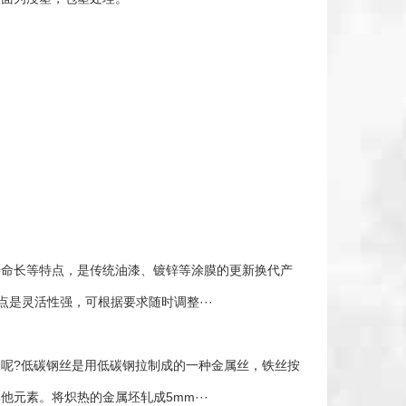
命长等特点，是传统油漆、镀锌等涂膜的更新换代产
是灵活性强，可根据要求随时调整···
呢?低碳钢丝是用低碳钢拉制成的一种金属丝，铁丝按
元素。将炽热的金属坯轧成5mm···