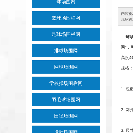
球场围网
内容提
篮球场围栏网
现场施
足球场围栏网
球
网"，
排球场围网
高度
网球场围网
规格
学校操场围栏网
1. 包
羽毛球场围网
2. 网
田径场围网
3. 尺
运动场围网