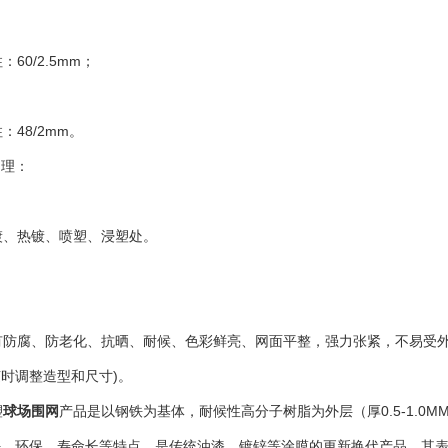
柱：60/2.5mm；
柱：48/2mm。
处理：
、热镀、喷塑、浸塑处。
：
防腐、防老化、抗晒、耐候、色彩鲜亮、网面平整，强力张紧，不易受外
时调整造型和尺寸)。
塑
球场围网
产品是以钢铁为基体，耐候性高分子树脂为外层（厚0.5-1.0
好、环保、寿命长等特点，是传统油漆、镀锌等涂膜的更新换代产品，其