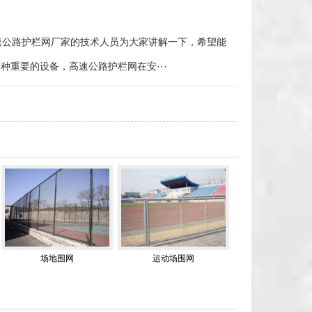
公路护栏网厂家的技术人员为大家讲解一下，希望能
重要的设备，高速公路护栏网在安···
场地围网
运动场围网