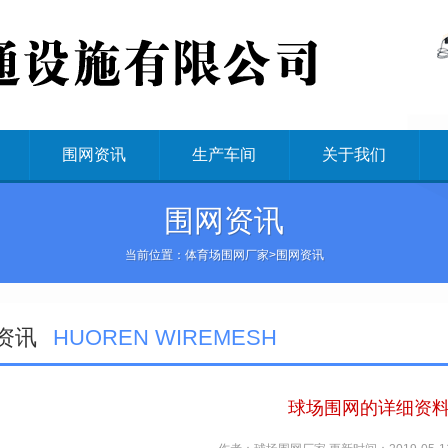
围网资讯
生产车间
关于我们
围网资讯
当前位置：
体育场围网厂家
>
围网资讯
资讯
HUOREN WIREMESH
球场围网的详细资