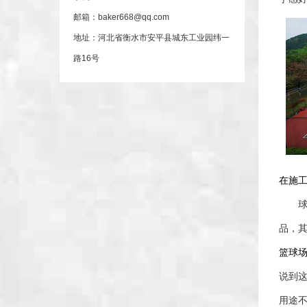
邮箱：baker668@qq.com
地址：河北省衡水市安平县城东工业园纬一
路16号
在施
球场
品，其
篮球
说到
用途不