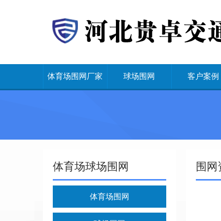
体育场围网厂家
球场围网
客户案例
体育场球场围网
围网
体育场围网