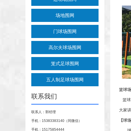
场地围网
门球场围网
高尔夫球场围网
笼式足球围网
五人制足球场围网
篮球
联系我们
篮球
大家讲
联系人：郭经理
【球
手机：15383383140（同微信）
手机：15175854444
球场