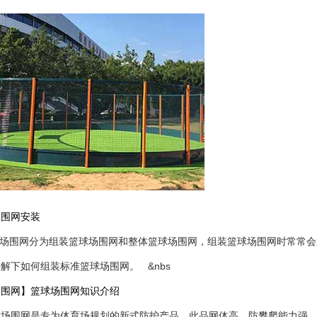
场围网安装
场围网分为组装篮球场围网和整体篮球场围网，组装篮球场围网时常常会
解下如何组装标准篮球场围网。 &nbs
场围网】篮球场围网知识介绍
围网是专为体育场规划的新式防护产品，此品网体高、防攀爬能力强。羽