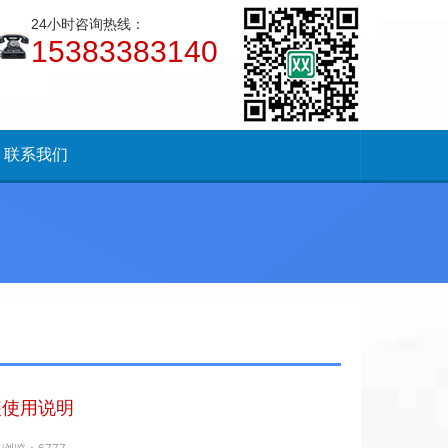
24小时咨询热线：
15383383140
联系我们
装使用说明