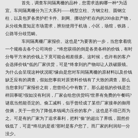
首先，调查车间隔离栅的品种，您需求选购哪一种*为适
宜。车间隔离栅分为三大系列——桃型立柱、方钢立柱、圆钢立
柱，以及包罗各类护栏卡件、刺网、挪动护栏在内的200余款产物，
从分歧角度知足市场需求，辨别使用于机场，小区，场馆，铁路，
公路等分歧范畴。
车间隔离栅厂家报价。这也是*为要害的一步，当您拿着统
一个规格去各个公司询价，*终您获得的倒是各类各样的价钱，有时
分每平方米的价钱上下竟可能会相差很多。这时候，也许有的客户
会选择价钱*低的厂家供货，可是*终拿到的产物却让人跌破眼镜。
为什么会呈现这种状况呢?缘由是您对车间隔离栅的原材料以及价钱
缺乏应有的调查，假如您事前对原资料价钱有了大致的调查，那么
当您拿到厂家报价之前，您曾经心中有数了。那么超低的价钱是怎
样回事呢?假如没有利润，厂家会给您供货吗?世界有免费的午餐吗?
谜底当然能否定的。偷工减料，似乎曾经成了某些厂家接单的御用
伎俩，关于一些为了降低本钱竭力压价的客户，这也是不得已而为
之。可是有的厂家为了追求暴利，把料“偷”的超出了界线，固然价
钱低了，可是*终坑的是谁?那时是客户您了。而厂家的利润却一分
没少。