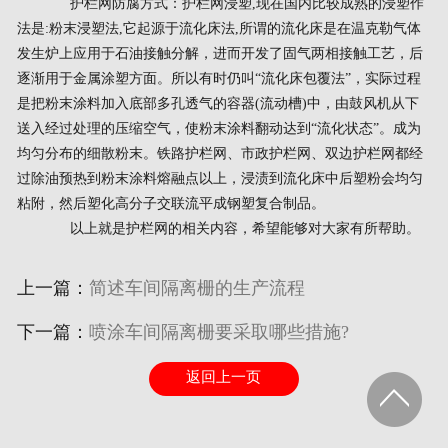
护栏网防腐方式：护栏网浸塑,现在国内比较成熟的浸塑作
法是:粉末浸塑法,它起源于流化床法,所谓的流化床是在温克勒气体
发生炉上应用于石油接触分解，进而开发了固气两相接触工艺，后
逐渐用于金属涂塑方面。所以有时仍叫“流化床包覆法”，实际过程
是把粉末涂料加入底部多孔透气的容器(流动槽)中，由鼓风机从下
送入经过处理的压缩空气，使粉末涂料翻动达到“流化状态”。成为
均匀分布的细散粉末。铁路护栏网、市政护栏网、双边护栏网都经
过除油预热到粉末涂料熔融点以上，浸渍到流化床中后塑粉会均匀
粘附，然后塑化高分子交联流平成钢塑复合制品。
以上就是护栏网的相关内容，希望能够对大家有所帮助。
上一篇：
简述车间隔离栅的生产流程
下一篇：
喷涂车间隔离栅要采取哪些措施?
返回上一页