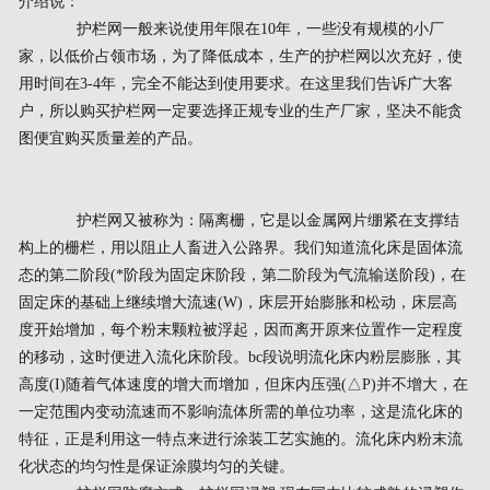
介绍说：
护栏网一般来说使用年限在10年，一些没有规模的小厂
家，以低价占领市场，为了降低成本，生产的护栏网以次充好，使
用时间在3-4年，完全不能达到使用要求。在这里我们告诉广大客
户，所以购买护栏网一定要选择正规专业的生产厂家，坚决不能贪
图便宜购买质量差的产品。
护栏网又被称为：隔离栅，它是以金属网片绷紧在支撑结
构上的栅栏，用以阻止人畜进入公路界。我们知道流化床是固体流
态的第二阶段(*阶段为固定床阶段，第二阶段为气流输送阶段)，在
固定床的基础上继续增大流速(W)，床层开始膨胀和松动，床层高
度开始增加，每个粉末颗粒被浮起，因而离开原来位置作一定程度
的移动，这时便进入流化床阶段。bc段说明流化床内粉层膨胀，其
高度(I)随着气体速度的增大而增加，但床内压强(△P)并不增大，在
一定范围内变动流速而不影响流体所需的单位功率，这是流化床的
特征，正是利用这一特点来进行涂装工艺实施的。流化床内粉末流
化状态的均匀性是保证涂膜均匀的关键。