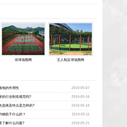
排球场围网
五人制足球场围网
场地的作用性
2019-05-07
家的行业制造规范吗?
2019-05-16
色选择及特点是怎样的?
2019-05-16
的钢筋干什么的？
2019-05-11
要了解什么问题?
2019-05-21