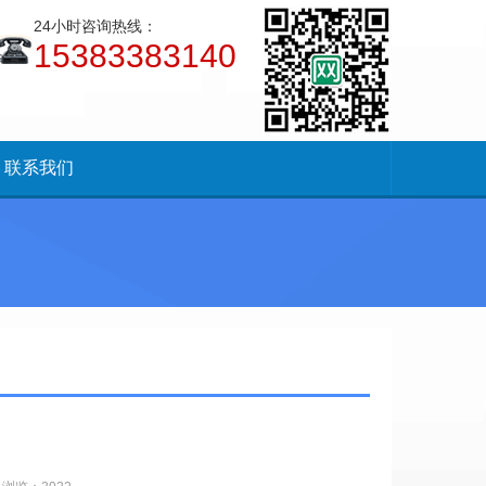
24小时咨询热线：
15383383140
联系我们