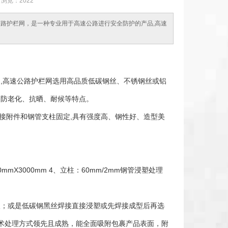
 浏览：2022
公路护栏网，是一种专业用于高速公路进行安全防护的产品,高速
,高速公路护栏网选用高品质低碳钢丝、不锈钢丝或铝
、防老化、抗晒、耐候等特点。
连接附件和钢管支柱固定,具有强度高、钢性好、造型美
00mmX3000mm 4、立柱：60mm/2mm钢管浸塑处理
塑；或是低碳钢黑丝焊接直接浸塑或先焊接成型后再选
术处理方式领先且成熟，能全面吸附包裹产品表面，附