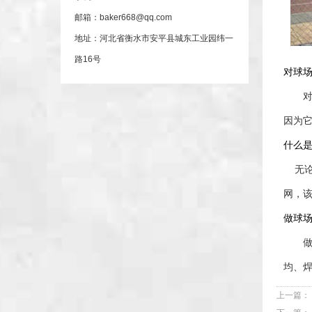
邮箱：baker668@qq.com
地址：河北省衡水市安平县城东工业园纬一
路16号
对球场
对球
因为
什么
无论
网，
做球场
做球
均、
上一篇：