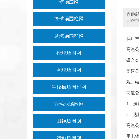
球场围网
内容提
篮球场围栏网
公路护
足球场围栏网
我厂主
高速
排球场围网
镁合
网球场围网
高速公
观、
学校操场围栏网
高速
1、浸
羽毛球场围网
5、边
田径场围网
高速
用电
运动场围网