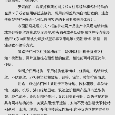
市政围栏、小区防护。
安装配件：焊接好框架的网片和立柱靠螺丝和各种特殊的
金属卡子或者使用绑丝连接的。所用的螺丝均为自动防盗的。迷宫
般框架护栏网配件也可以按照客户的不同要求来具体设计。
表面防腐处理方式：框架护栏网产品生产中采用电镀锌丝
或热镀锌钢丝焊接成型后浸塑;鳌头独占或是低碳钢黑丝焊接直接浸
塑(PE);东向而望或先焊接成型后再采用电镀+浸塑;镀锌+喷塑，喷
漆孜孜不辍等方式。
道路护栏网立柱预留槽施工，是钢板利用机器折成立柱，
如：桃型柱。网片直接挂在预留槽的位置。相比前两种要更简单、
便捷。
刺绳护栏网材质：采用优质低碳钢丝，优质电、热镀锌铁
丝、不绣钢丝、PVC包塑丝和薄板，镀锌、涂塑、喷塑拧编而成。
用途：双边护栏网主要用于市政绿地、园林花坛、单位绿
地、道路、机场、港口绿地围栏。双边丝护栏网产品具有造型美
观、花色多样，既起到围栏作用，又起到美化作用。双边丝护栏网
具有网格结构简练、美观实用;便于运输，安装不受地形起伏限制;特
别是对于山地、坡地、多弯地带适应性极强;这种双边丝护栏网价格