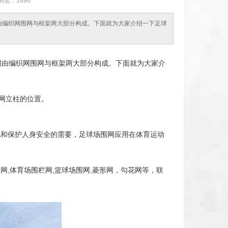
浏览：1896
编织网围网与框架两大部分构成。下面就为大家介绍一下足球
由编织网围网与框架两大部分构成。下面就为大家介
网立柱的位置。
地和保护人身安全的需要，足球场围网应用在体育运动
网,体育场围栏网,篮球场围网,菱形网，勾花网等，联