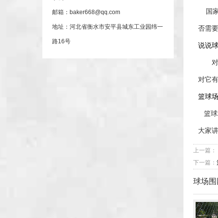
国家规
邮箱：baker668@qq.com
地址：河北省衡水市安平县城东工业园纬一
否需要
路16号
说说
对于
对它有
篮球
篮球
大家讲
上一篇：
下一篇：
球场围