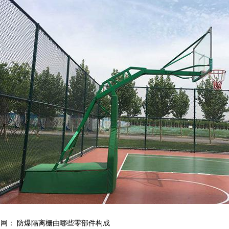
网： 防爆隔离栅由哪些零部件构成