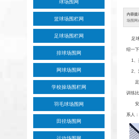
球场围网
内容提
篮球场围栏网
场围网在
足球场围栏网
足球
绍一
排球场围网
1、
网球场围网
2、
学校操场围栏网
训练
羽毛球场围网
系人：
田径场围网
运动场围网