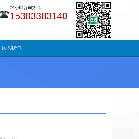
24小时咨询热线：
15383383140
联系我们
项