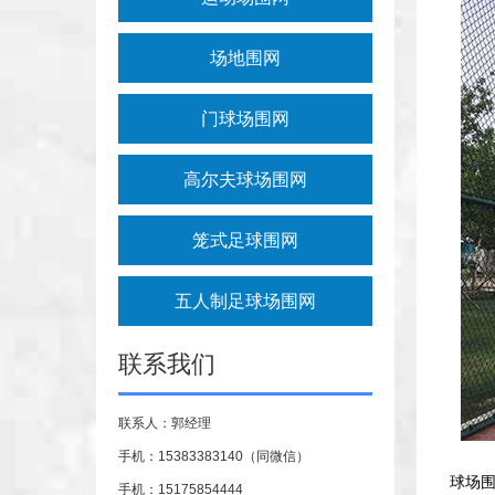
场地围网
门球场围网
高尔夫球场围网
笼式足球围网
五人制足球场围网
联系我们
联系人：郭经理
手机：15383383140（同微信）
球场围
手机：15175854444